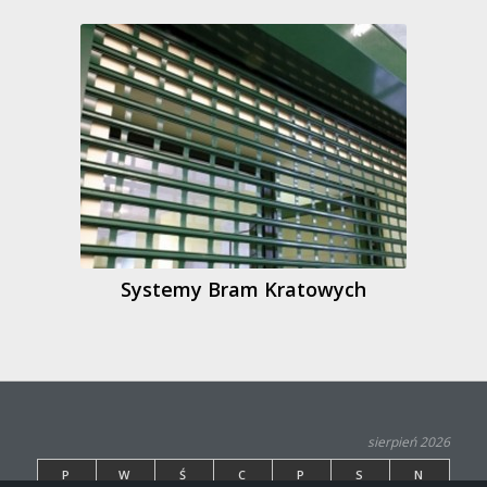
Systemy Bram Kratowych
sierpień 2026
P
W
Ś
C
P
S
N