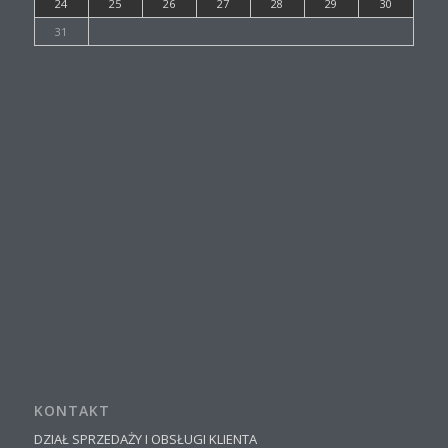
24
25
26
27
28
29
30
31
KONTAKT
DZIAŁ SPRZEDAŻY I OBSŁUGI KLIENTA