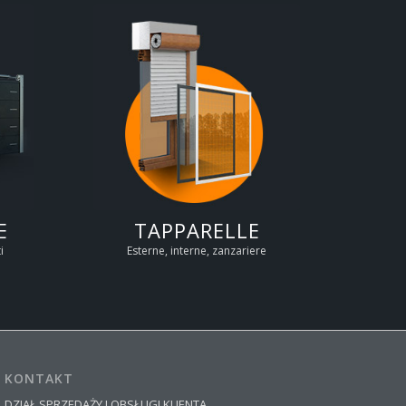
E
TAPPARELLE
i
Esterne, interne, zanzariere
KONTAKT
DZIAŁ SPRZEDAŻY I OBSŁUGI KLIENTA